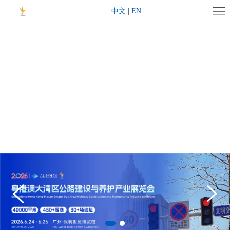
首
中文
|
EN
页
展
会
展
概
商
观
况
中
众
同
心
中
期
联
心
活
系
动
我
们